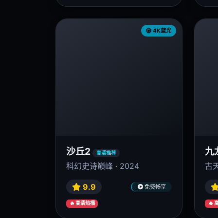
4K蓝光
沙丘2
九
高清推荐
科幻史诗巅峰 · 2024
古天
9.9
免费畅享
🔥 高清热播
🔥