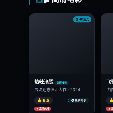
4K蓝光
热辣滚烫
飞
高清推荐
贾玲励志催泪大作 · 2024
沈腾
9.8
免费畅享
🔥 高清热播
🔥