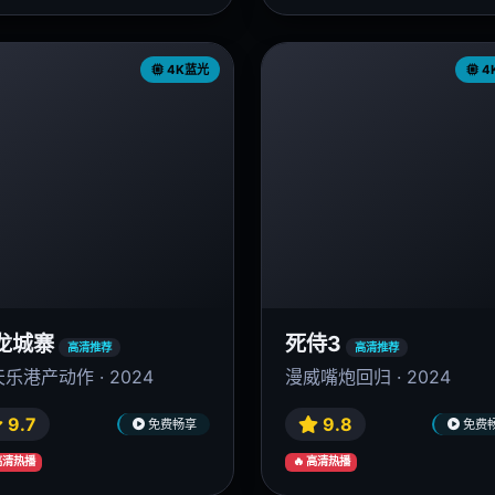
4K蓝光
4
龙城寨
死侍3
高清推荐
高清推荐
乐港产动作 · 2024
漫威嘴炮回归 · 2024
9.7
9.8
免费畅享
免费
 高清热播
🔥 高清热播