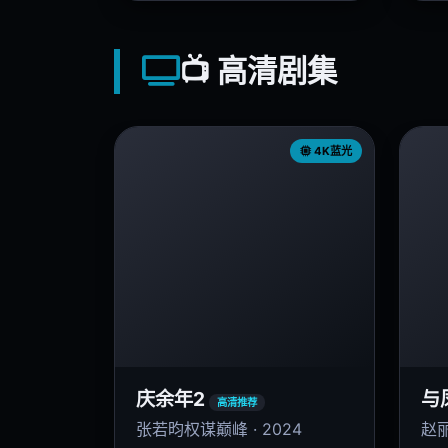
📺 高清剧集
4K蓝光
庆余年2
与
高清推荐
张若昀权谋巅峰 · 2024
赵丽