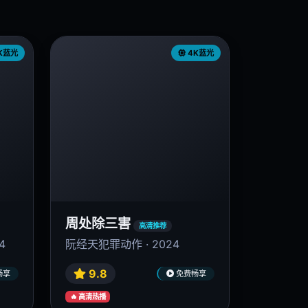
K蓝光
4K蓝光
周处除三害
高清推荐
4
阮经天犯罪动作 · 2024
9.8
畅享
免费畅享
🔥 高清热播