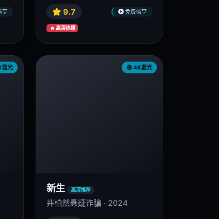
9.7
畅享
免费畅享
🔥 高清热播
K蓝光
4K蓝光
新生
高清推荐
井柏然悬疑诈骗 · 2024