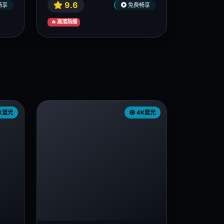
9.6
畅享
免费畅享
🔥 高清热播
K蓝光
4K蓝光