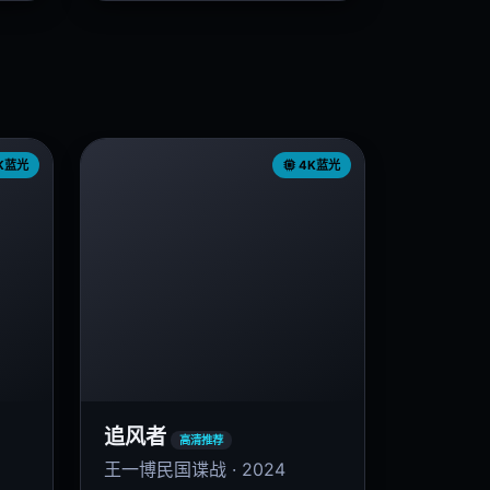
K蓝光
4K蓝光
追风者
高清推荐
王一博民国谍战 · 2024