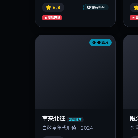
9.9
免费畅享
🔥 高清热播
🔥
4K蓝光
南来北往
眼
高清推荐
白敬亭年代刑侦 · 2024
金秀